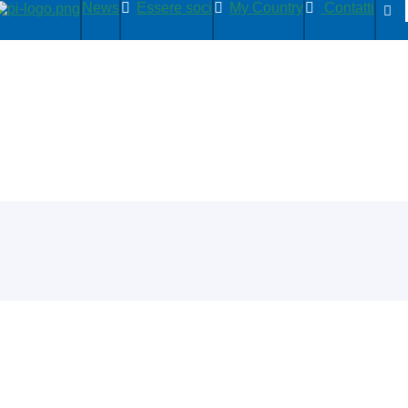
News
Essere soci
My Country
Contatti