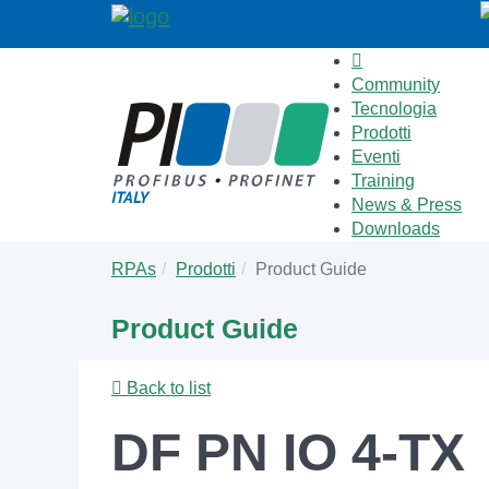
Community
Tecnologia
Prodotti
Eventi
Training
News & Press
Downloads
Skip
You
RPAs
Prodotti
Product Guide
to
are
main
here:
Product Guide
content
Back to list
DF PN IO 4-TX