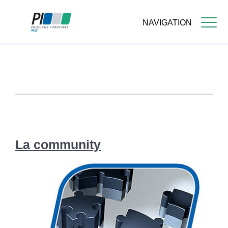
NAVIGATION
Skip
to
main
content
La community