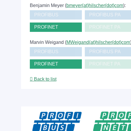
Benjamin Meyer (
bmeyer(at)hilscher(dot)com
):
PROFIBUS
PROFIBUS PA
PROFINET
PROFINET PA
Marvin Weigand (
MWeigand(at)hilscher(dot)com
PROFIBUS
PROFIBUS PA
PROFINET
PROFINET PA
Back to list