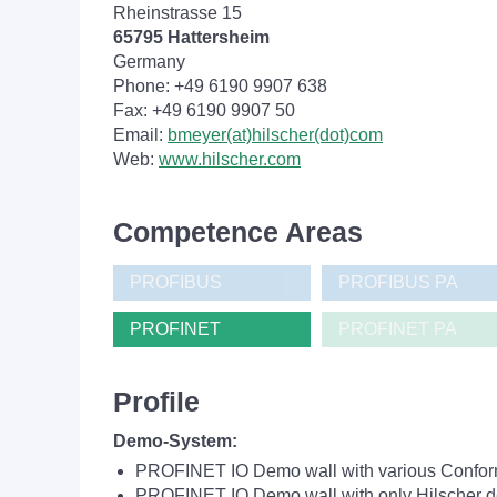
Rheinstrasse 15
65795 Hattersheim
Germany
Phone: +49 6190 9907 638
Fax: +49 6190 9907 50
Email:
bmeyer(at)hilscher(dot)com
Web:
www.hilscher.com
Competence Areas
PROFIBUS
PROFIBUS PA
PROFINET
PROFINET PA
Profile
Demo-System:
PROFINET IO Demo wall with various Conform
PROFINET IO Demo wall with only Hilscher dev