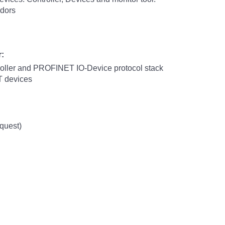
ndors
:
ller and PROFINET IO-Device protocol stack
T devices
gy (on request)