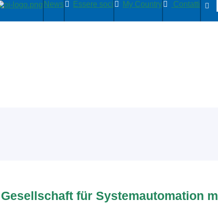
News
Essere soci
My Country
Contatti
 Gesellschaft für Systemautomation 