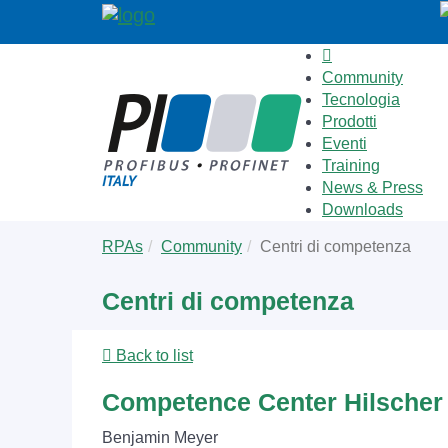
Community
Tecnologia
Prodotti
Eventi
Training
News & Press
Downloads
Skip
You
RPAs
Community
Centri di competenza
to
are
main
here:
Centri di competenza
content
Back to list
Competence Center Hilscher
Benjamin Meyer