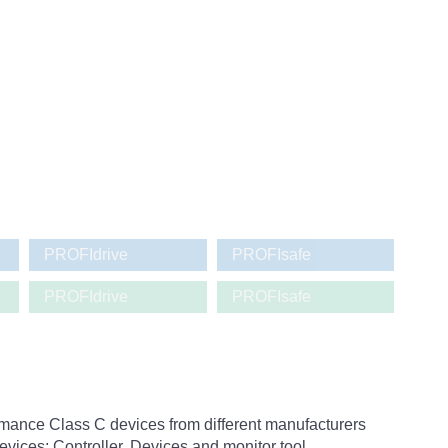
PROFIdrive
PROFIsafe
PROFIdrive
PROFIsafe
ance Class C devices from different manufacturers
ices: Controller, Devices and monitor tool.